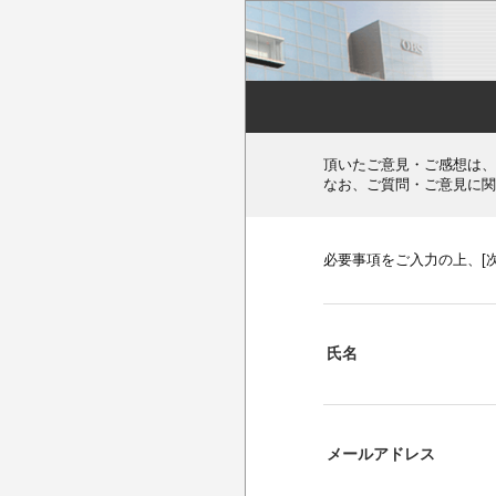
頂いたご意見・ご感想は、
なお、ご質問・ご意見に関
必要事項をご入力の上、[
氏名
メールアドレス