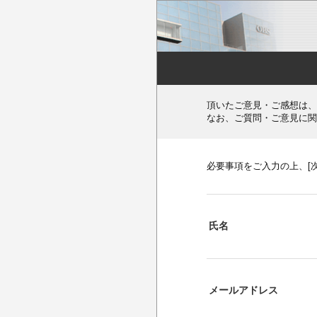
頂いたご意見・ご感想は、
なお、ご質問・ご意見に関
必要事項をご入力の上、[
氏名
メールアドレス