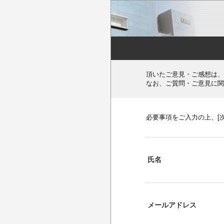
頂いたご意見・ご感想は、
なお、ご質問・ご意見に関
必要事項をご入力の上、[
氏名
メールアドレス