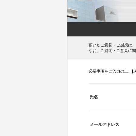
頂いたご意見・ご感想は、
なお、ご質問・ご意見に関
必要事項をご入力の上、[
氏名
メールアドレス