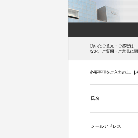
頂いたご意見・ご感想は、
なお、ご質問・ご意見に関
必要事項をご入力の上、[
氏名
メールアドレス