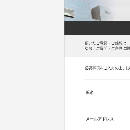
頂いたご意見・ご感想は、
なお、ご質問・ご意見に関
必要事項をご入力の上、[
氏名
メールアドレス