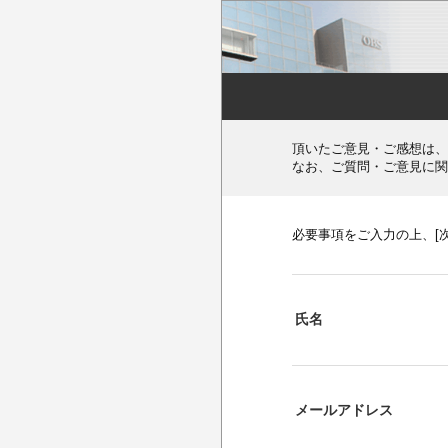
頂いたご意見・ご感想は、
なお、ご質問・ご意見に関
必要事項をご入力の上、[
氏名
メールアドレス