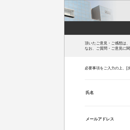
頂いたご意見・ご感想は、
なお、ご質問・ご意見に関
必要事項をご入力の上、[
氏名
メールアドレス