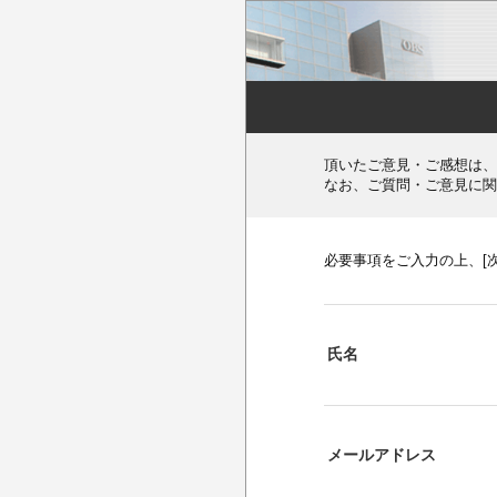
頂いたご意見・ご感想は、
なお、ご質問・ご意見に関
必要事項をご入力の上、[
氏名
メールアドレス