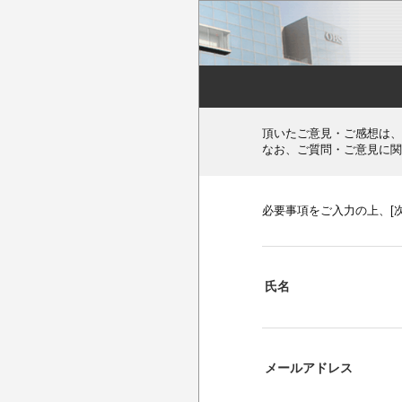
頂いたご意見・ご感想は、
なお、ご質問・ご意見に関
必要事項をご入力の上、[
氏名
メールアドレス