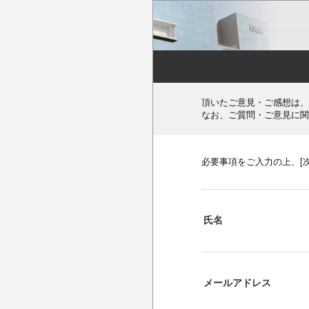
頂いたご意見・ご感想は、
なお、ご質問・ご意見に関
必要事項をご入力の上、[
氏名
メールアドレス