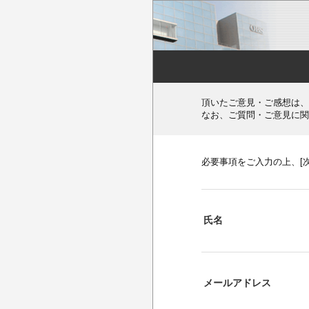
頂いたご意見・ご感想は、
なお、ご質問・ご意見に関
必要事項をご入力の上、[
氏名
メールアドレス