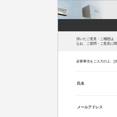
頂いたご意見・ご感想は、
なお、ご質問・ご意見に関
必要事項をご入力の上、[
氏名
メールアドレス