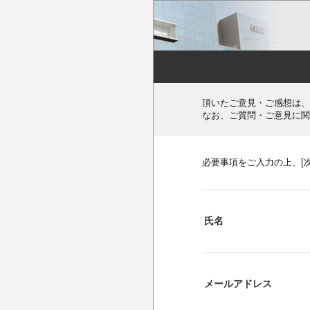
頂いたご意見・ご感想は、
なお、ご質問・ご意見に関
必要事項をご入力の上、[
氏名
メールアドレス