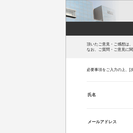
頂いたご意見・ご感想は、
なお、ご質問・ご意見に関
必要事項をご入力の上、[
氏名
メールアドレス