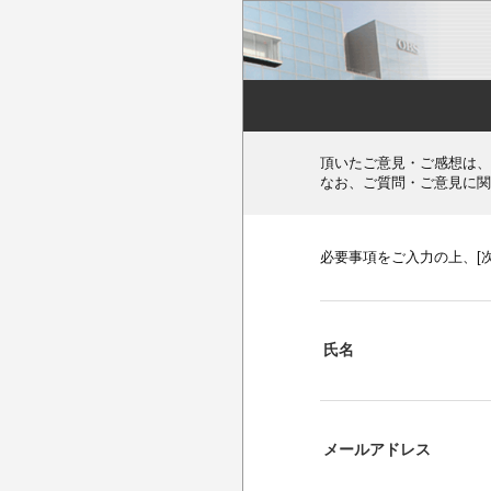
頂いたご意見・ご感想は、
なお、ご質問・ご意見に関
必要事項をご入力の上、[
氏名
メールアドレス