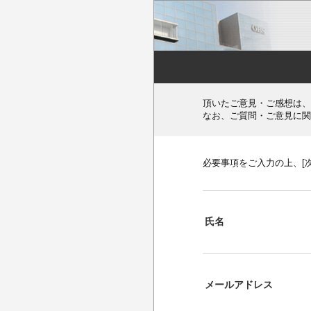
頂いたご意見・ご感想は、
なお、ご質問・ご意見に関
必要事項をご入力の上、[
氏名
メールアドレス