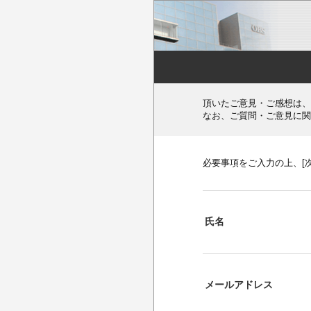
頂いたご意見・ご感想は、
なお、ご質問・ご意見に関
必要事項をご入力の上、[
氏名
メールアドレス