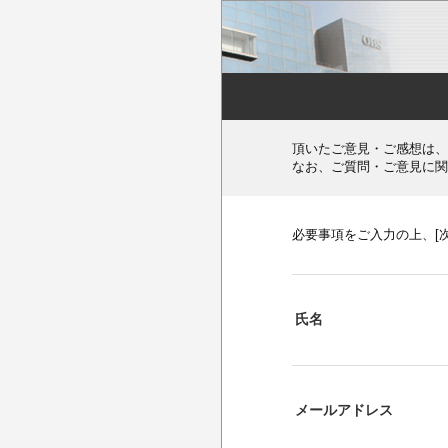
頂いたご意見・ご感想は、
なお、ご質問・ご意見に関
必要事項をご入力の上、[
氏名
メールアドレス