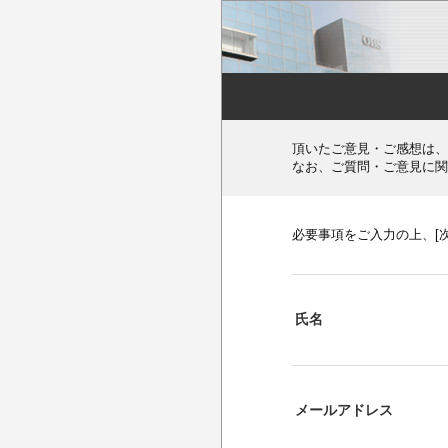
頂いたご意見・ご感想は、
なお、ご質問・ご意見に関
必要事項をご入力の上、[
氏名
メールアドレス