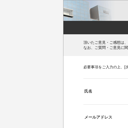
頂いたご意見・ご感想は、
なお、ご質問・ご意見に関
必要事項をご入力の上、[
氏名
メールアドレス