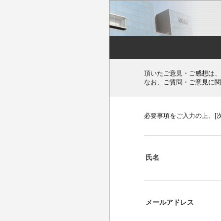
頂いたご意見・ご感想は、
なお、ご質問・ご意見に関
必要事項をご入力の上、[
氏名
メールアドレス