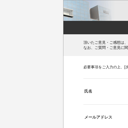
頂いたご意見・ご感想は、
なお、ご質問・ご意見に関
必要事項をご入力の上、[
氏名
メールアドレス