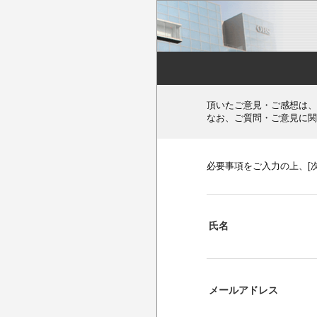
頂いたご意見・ご感想は、
なお、ご質問・ご意見に関
必要事項をご入力の上、[
氏名
メールアドレス