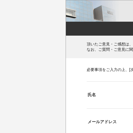
頂いたご意見・ご感想は、
なお、ご質問・ご意見に関
必要事項をご入力の上、[
氏名
メールアドレス