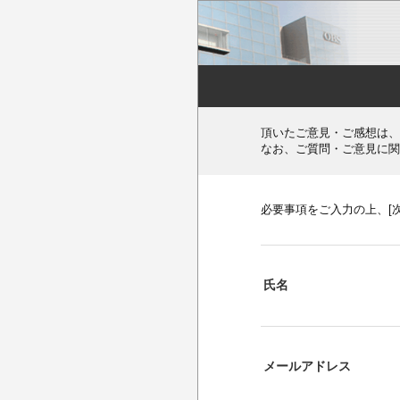
頂いたご意見・ご感想は、
なお、ご質問・ご意見に関
必要事項をご入力の上、[
氏名
メールアドレス