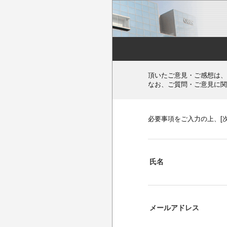
頂いたご意見・ご感想は、
なお、ご質問・ご意見に関
必要事項をご入力の上、[
氏名
メールアドレス