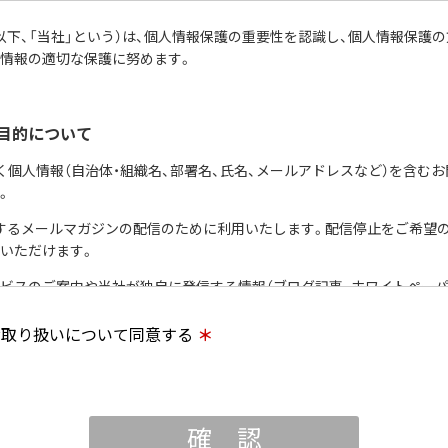
以下、「当社」という）は、個人情報保護の重要性を認識し、個人情報保護
情報の適切な保護に努めます。
目的について
く個人情報（自治体・組織名、部署名、氏名、メールアドレスなど）を含む
。
送りするメールマガジンの配信のために利用いたします。配信停止をご希望
いただけます。
・サービスのご案内や当社が独自に発信する情報（ブログ記事、ホワイトペーパ
催や出展情報の提供の際に利用いたします。
お取り扱いについて同意する
＊
ジン登録者情報の集計分析を行い、当社製品・サービスの企画開発や、販促営
たします。
致しません。