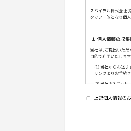
スパイラル株式会社（
タッフ一体となり個人
１ 個人情報の収集
当社は、ご提出いただ
目的で利用いたします
(1) 当社からお
リンクよりお手続き
(2) 当社の製品
ベント、展示会の開
上記個人情報の
(3) メールマガ
ント企画の参考にい
その他の目的では使用