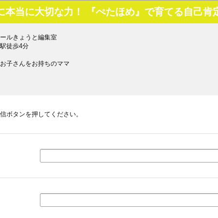
に本当に大切な力！ 『ぺたほめ』で育てる自己肯
ールきょうと編集室
駅徒歩4分
お子さんをお持ちのママ
信ボタンを押してください。