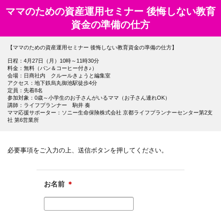
ママのための資産運用セミナー 後悔しない教育
資金の準備の仕方
【ママのための資産運用セミナー 後悔しない教育資金の準備の仕方】
日程：4月27日（月）10時～11時30分
料金：無料（パン＆コーヒー付き♪）
会場：日商社内 クルールきょうと編集室
アクセス：地下鉄烏丸御池駅徒歩4分
定員：先着8名
参加対象：0歳～小学生のお子さんがいるママ（お子さん連れOK）
講師：ライフプランナー 駒井 奏
ママ応援サポーター：ソニー生命保険株式会社 京都ライフプランナーセンター第2支
社 第6営業所
必要事項をご入力の上、送信ボタンを押してください。
お名前
＊