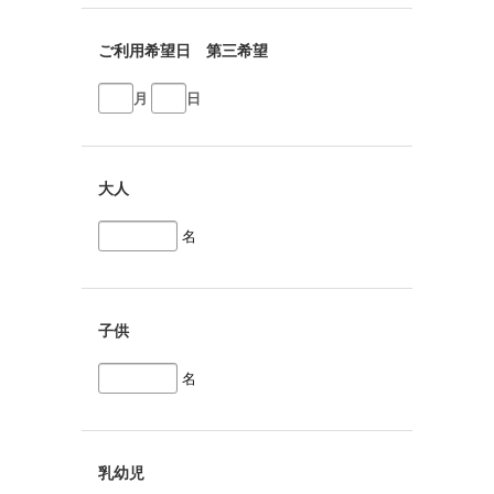
ご利用希望日 第三希望
月
日
大人
名
子供
名
乳幼児