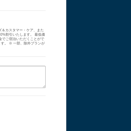
ズ＆カスタマー・ケア、また
0%割引いたします。 最低価
金でご宿泊いただくことがで
す。 ※ 一部、除外プランが