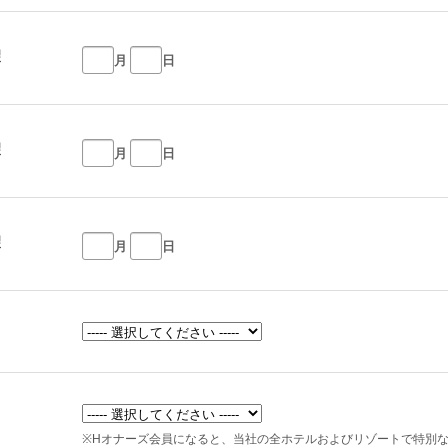
望
月
日
望
月
日
望
月
日
※Hオナーズ会員になると、当社の全ホテルおよびリゾートで特別