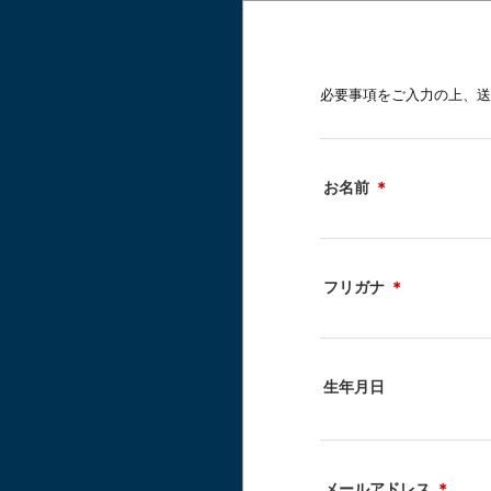
必要事項をご入力の上、送
お名前
＊
フリガナ
＊
生年月日
メールアドレス
＊