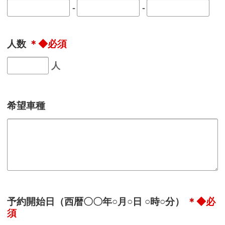
-
-
人数
＊
人
希望車種
予約開始日（西暦〇〇年○月○日 ○時○分）
＊