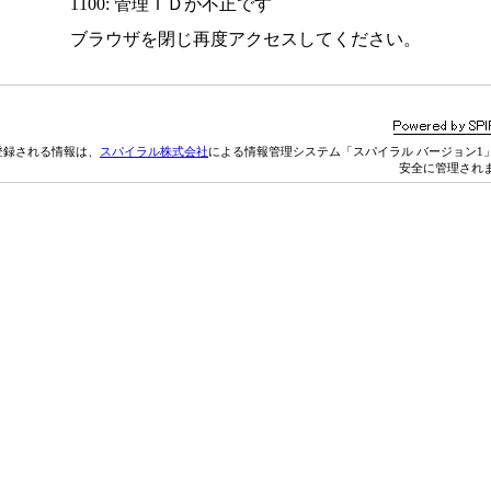
1100: 管理ＩＤが不正です
ブラウザを閉じ再度アクセスしてください。
登録される情報は、
スパイラル株式会社
による情報管理システム「スパイラル バージョン1
安全に管理され