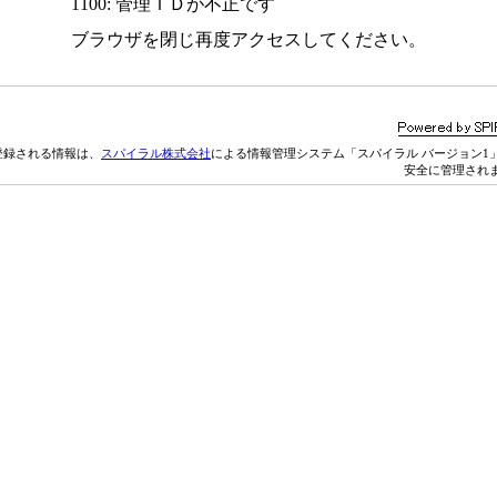
1100: 管理ＩＤが不正です
ブラウザを閉じ再度アクセスしてください。
登録される情報は、
スパイラル株式会社
による情報管理システム「スパイラル バージョン1
安全に管理され