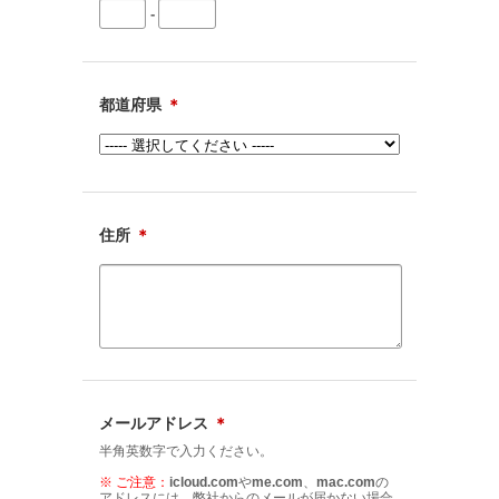
-
都道府県
＊
住所
＊
メールアドレス
＊
半角英数字で入力ください。
※ ご注意：
icloud.com
や
me.com
、
mac.com
の
アドレスには、弊社からのメールが届かない場合