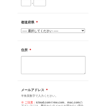
-
都道府県
＊
住所
＊
メールアドレス
＊
半角英数字で入力ください。
※ ご注意：
icloud.com
や
me.com
、
mac.com
の
アドレスには、弊社からのメールが届かない場合