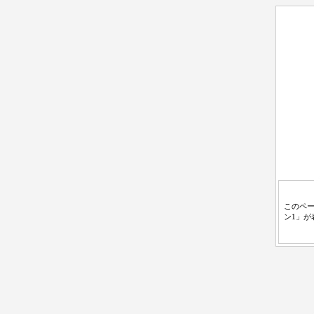
このペ
ン1」が