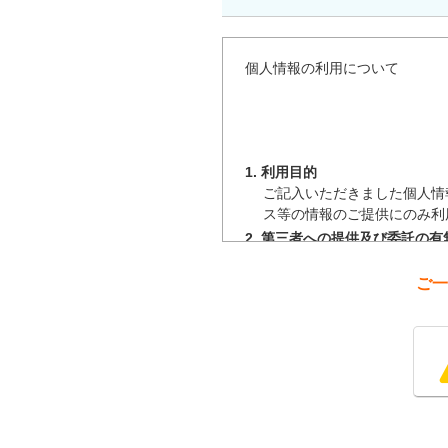
個人情報の利用について
1. 利用目的
ご記入いただきました個人情
ス等の情報のご提供にのみ利
2. 第三者への提供及び委託の有
ご記入いただきました個人情
なく、第三者へ提供すること
ご一
3. 個人情報の開示等のご請求
ご記入いただきました個人情
停止、消去及び第三者への提
（詳細については、
こちら
4. ご記入いただく個人情報の
お客様よりご記入いただく個
また、必須項目のご記入をい