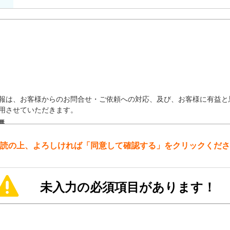
報は、お客様からのお問合せ・ご依頼への対応、及び、お客様に有益と
用させていただきます。
無
報は、個人情報の取り扱いの委託を行なう場合や法令等で認められる場
はありません。また個人情報の取り扱いの委託を行う場合はあります。
読の上、よろしければ「同意して確認する」をクリックくださ
報について、お客様は所定の手続きにより利用目的の通知、開示、内容
供の停止、第三者提供に関する記録の開示請求を行う事ができます。
未入力の必須項目があります！
をご覧下さい。）
項目の任意性及びご記入いただけなかった場合の制限等
人情報の項目が必須か任意かについては、各入力フォームに明示いたし
ただけない場合は、当社の製商品・サービス等のご紹介やお問合せ・ご