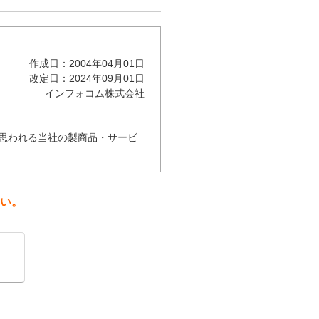
作成日：2004年04月01日
改定日：2024年09月01日
インフォコム株式会社
思われる当社の製商品・サービ
合を除き、ご本人の事前の同意
い。
の訂正、追加又は削除、利用の
ます。
依頼をいただきました内容に対