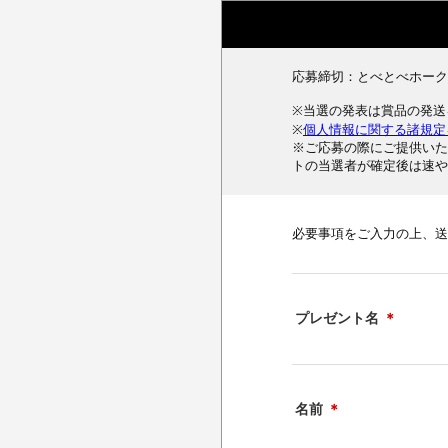
応募締切：とべとべホークス
※当選の発表は賞品の発送
※
個人情報に関する諸規定
※ご応募の際にご提供いた
トの当選者が確定後は速や
必要事項をご入力の上、送
プレゼント名
＊
名前
＊